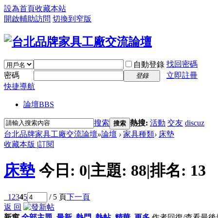
設為首頁
收藏本站
開啟輔助訪問
切換到窄版
找回密碼
自動登錄
密碼
立即註冊
登錄
快捷導航
論壇
BBS
搜索
熱搜:
活動
交友
discuz
搜索
台北品牌家具工廠交流論壇
»
論壇
›
家具種類
›
床墊
收藏本版
|
訂閱
床墊
今日:
0
|
主題:
88
|
排名:
13
1
2
3
4
5
/ 5 頁
下一頁
返 回
新窗
全部主題
最新
熱門
熱帖
精華
更多
作者
回復/查看
最後