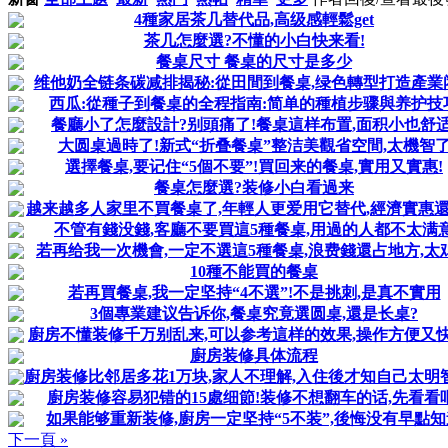
4種家居茶几替代品,高级感輕鬆get
茶几怎麼選?不懂的小白快来看!
餐桌尺寸 餐桌的尺寸是多少
维他奶全链条碳减排揭秘:從田間到餐桌,绿色轉型打造產業
西瓜:從種子到餐桌的全程指南:简单的種植步骤與养护技
餐廳小了怎麼設計?别頭痛了!餐桌這样布置,面积小也舒适
大圆桌過時了!新式“折叠餐桌”整洁美觀省空間,太機智
選擇餐桌,要记住“5個不要”!買回来的餐桌,實用又實惠!
餐桌怎麼選?装修小白看過来
越来越多人家里不買餐桌了,年輕人更爱用它替代,經濟實惠
不管有錢没錢,客廳不要買這5種餐桌,用過的人都不太满
若再给我一次機會,一定不選這5種餐桌,浪费錢還占地方,太
10種不能買的餐桌
若再買餐桌,我一定坚持“4不選”!不是挑刺,是真不實用
3個專業建议告诉你,餐桌究竟選圆桌,還是长桌?
廚房不懂装修千万别乱来,可以参考這样的效果,操作方便又快捷
廚房装修具体流程
廚房装修比邻居多花1万块,家人不理解,入住後才知自己太明智了
廚房装修容易犯错的15處细節!装修不想翻车的话,先看看吧
如果能够重新装修,廚房一定坚持“5不装”,後悔没有早點知
下一頁 »