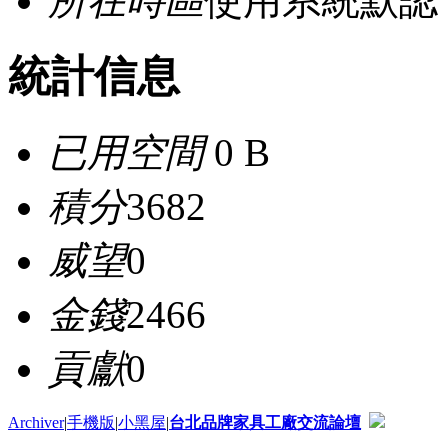
所在時區
使用系統默認
統計信息
已用空間
0 B
積分
3682
威望
0
金錢
2466
貢獻
0
Archiver
|
手機版
|
小黑屋
|
台北品牌家具工廠交流論壇